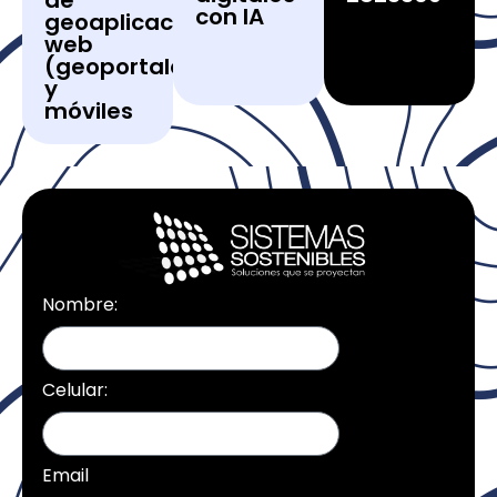
con IA
geoaplicaciones
web
(geoportales)
y
móviles
Nombre:
Celular:
Email