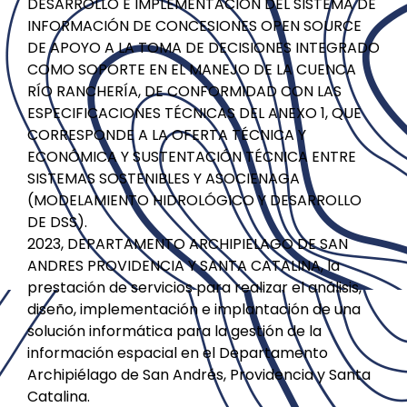
DESARROLLO E IMPLEMENTACIÓN DEL SISTEMA DE
INFORMACIÓN DE CONCESIONES OPEN SOURCE
DE APOYO A LA TOMA DE DECISIONES INTEGRADO
COMO SOPORTE EN EL MANEJO DE LA CUENCA
RÍO RANCHERÍA, DE CONFORMIDAD CON LAS
ESPECIFICACIONES TÉCNICAS DEL ANEXO 1, QUE
CORRESPONDE A LA OFERTA TÉCNICA Y
ECONÓMICA Y SUSTENTACIÓN TÉCNICA ENTRE
SISTEMAS SOSTENIBLES Y ASOCIENAGA
(MODELAMIENTO HIDROLÓGICO Y DESARROLLO
DE DSS).
2023, DEPARTAMENTO ARCHIPIELAGO DE SAN
ANDRES PROVIDENCIA Y SANTA CATALINA, la
prestación de servicios para realizar el análisis,
diseño, implementación e implantación de una
solución informática para la gestión de la
información espacial en el Departamento
Archipiélago de San Andrés, Providencia y Santa
Catalina.