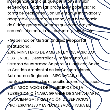
inteligencia artificial, que permiten simular
escenarios, optimizar procesos y potenciar la
toma de decisiones. Con un enfoque innovador y
adaptable, integramos tecnología geoespacial
de última generación para que cada proyecto
sea más eficiente, transparente y sostenible
• Gobernación de San Andrés: Geoportal
institucional.
2019, MINISTERIO DE AMBIENTE Y DESARROLLO
SOSTENIBLE, Desarrollar e implementar el
Sistema de Información para la Planificación de
la Gestión Ambiental de las Corporaciones
Autónomas Regionales SIPGA-CAR, de
conformidad con las especificaciones técnicas.
2017. ASOCIACIÓN DE MUNICIPIOS DE LA
SUBREGION CIÉNAGA GRANDE DE SANTA MARTA
“ASOCIENAGA : PRESTACIÓN DE SERVICIOS
PROFESIONALES Y ESPECIALIZADOS PARA EL