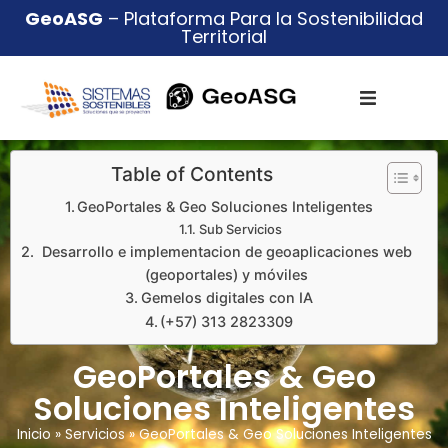
GeoASG
– Plataforma Para la Sostenibilidad
Territorial
Table of Contents
GeoPortales & Geo Soluciones Inteligentes
Sub Servicios
Desarrollo e implementacion de geoaplicaciones web
(geoportales) y móviles
Gemelos digitales con IA
(+57) 313 2823309
GeoPortales & Geo
Soluciones Inteligentes
Inicio
»
Servicios
»
GeoPortales & Geo Soluciones Inteligentes