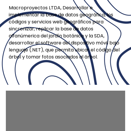
Macroproyectos LTDA, Desarrollar e
implementar la base de datos geográfica, los
códigos y servicios web geográficos para
sincronizar, replicar la base de datos
alfanúmerica del jardín botánico y la SDA,
desarrollar el software del dispositivo móvil bajo
lenguaje (.NET), que permita ubicar el código del
árbol y tomar fotos asociados al árbol.