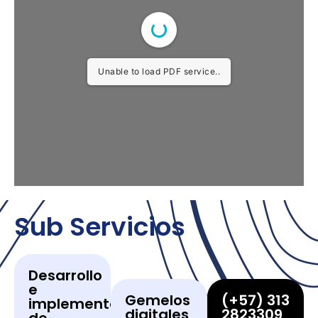
Unable to load PDF service..
Sub Servicios
Desarrollo
e
Gemelos
(+57) 313
implementacion
digitales
2823309
de