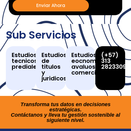
Enviar Ahora
Sub Servicios
Estudios
Estudios
Estudios
(+57)
tecnicos
de
eocnomicos,
313
prediales
titulos
avaluos
2823309
y
comerciales
juridicos
Transforma tus datos en decisiones
estratégicas.
Contáctanos y lleva tu gestión sostenible al
siguiente nivel.