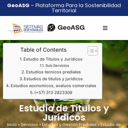
GeoASG
– Plataforma Para la Sostenibilidad
Territorial
Table of Contents
Estudio de Títulos y Jurídicos
Sub Servicios
Estudios tecnicos prediales
Estudios de titulos y juridicos
Estudios eocnomicos, avaluos comerciales
(+57) 313 2823309
Estudio de Títulos y
Jurídicos
Inicio
»
Servicios
»
Estudios y Gestión Prediales
»
Estudio de