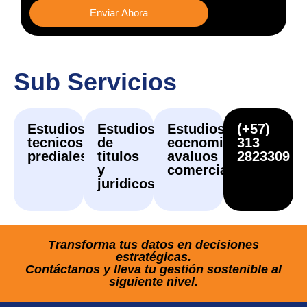
Enviar Ahora
Sub Servicios
Estudios
Estudios
Estudios
(+57)
tecnicos
de
eocnomicos,
313
prediales
titulos
avaluos
2823309
y
comerciales
juridicos
Transforma tus datos en decisiones
estratégicas.
Contáctanos y lleva tu gestión sostenible al
siguiente nivel.