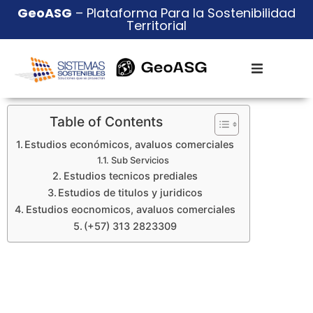
GeoASG
– Plataforma Para la Sostenibilidad
Territorial
Table of Contents
Estudios económicos, avaluos comerciales
Sub Servicios
Estudios tecnicos prediales
Estudios de titulos y juridicos
Estudios eocnomicos, avaluos comerciales
(+57) 313 2823309
Estudios económicos,
avaluos comerciales
Inicio
»
Servicios
»
Estudios y Gestión Prediales
»
Estudios