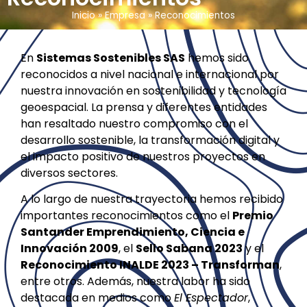
Inicio
»
Empresa
»
Reconocimientos
En
Sistemas Sostenibles SAS
hemos sido
reconocidos a nivel nacional e internacional por
nuestra innovación en sostenibilidad y tecnología
geoespacial. La prensa y diferentes entidades
han resaltado nuestro compromiso con el
desarrollo sostenible, la transformación digital y
el impacto positivo de nuestros proyectos en
diversos sectores.
A lo largo de nuestra trayectoria hemos recibido
importantes reconocimientos como el
Premio
Santander Emprendimiento, Ciencia e
Innovación 2009
, el
Sello Sabana 2023
y el
Reconocimiento INALDE 2023 – Transforman
,
entre otros. Además, nuestra labor ha sido
destacada en medios como
El Espectador
,