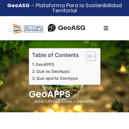
GeoASG
– Plataforma Para la Sostenibilidad
Territorial
Table of Contents
GeoAPPS
Qué es GeoApps
Qué aporta GeoApps
GeoAPPS
Inicio
»
Plataformas
»
GeoAPPS