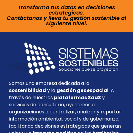
Transforma tus datos en decisiones
estratégicas.
Contáctanos y lleva tu gestión sostenible al
siguiente nivel.
Somos una empresa dedicada a la
sostenibilidad
y la
gestión geoespacial
. A
través de nuestras
plataformas SaaS
y
servicios de consultoría, ayudamos a
organizaciones a centralizar, analizar y reportar
información ambiental, social y de gobernanza,
facilitando decisiones estratégicas que generan