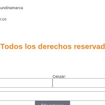
 Cundinamarca
m.co
odos los derechos reservad
Celular: