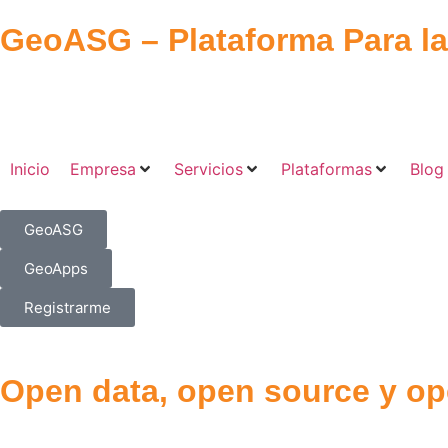
GeoASG
– Plataforma Para la 
Inicio
Empresa
Servicios
Plataformas
Blog
GeoASG
GeoApps
Registrarme
Open data, open source y ope