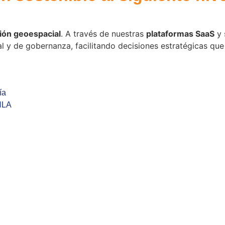
ión geoespacial
. A través de nuestras
plataformas SaaS
y 
ial y de gobernanza, facilitando decisiones estratégicas qu
ía
NLA